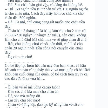
– Mỗi ngày cháu lời ít nhất cũng 300 nghìn
?
– Hả! Sau cháu bán giỏi vậy, có đáng tin không hê.
– Thì 150 nghìn tiền lãi từ bán vé với 150 nghìn người
ta cho cháu nữa. Cách đây mấy hôm có chú kia cho
cháu đến 600 nghìn.
– Hả! Ừa nhỉ, chú cũng đang rất muốn cho cháu tiền
đây!
– Cháu bán 3 tháng hè là bằng làm cho chú 2 năm rồi
?
(300k*30 ngày*3 tháng= 27 triệu), nên cháu không
làm cho chú đâu! Mà chú mua vé số giúp cháu đi chú!
– Rồi, chú không chơi vé số, nên thôi, chú lì xì cho
cháu 20 nghìn nhé! Tiền công nói chuyện của cháu
đấy!
– Dạ cảm ơn chú!
……………………
Cô bé tiếp tục lượn hết bàn này đến bàn khác, và hầu
hết anh em nào cũng thấy thú vị và mua giúp cô bé! Rời
khỏi bàn cuối cùng của quán, cô bé xách trên tay ly ca
cao đá vừa đi ra vừa hát…
……………………
– Ồ, bán vé số mà uống cacao luôn!
– Đâu có, chú kia mua cho cháu áh.
– Hả, sao mà sướng dữ.
– Lại đây chú bảo nào!
– Cháu về đứng lớp, đào tạo kỹ năng bán vé số cho