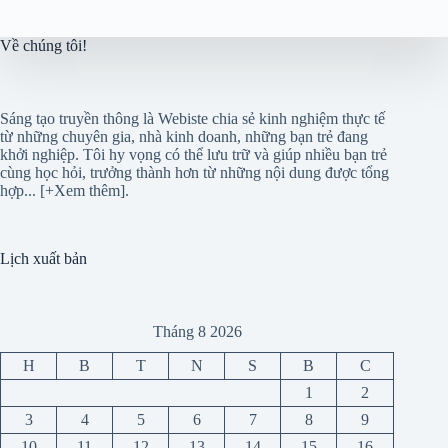
Về chúng tôi!
Sáng tạo truyền thông là Webiste chia sẻ kinh nghiệm thực tế
từ những chuyên gia, nhà kinh doanh, những bạn trẻ đang
khởi nghiệp. Tôi hy vọng có thể lưu trữ và giúp nhiều bạn trẻ
cùng học hỏi, trưởng thành hơn từ những nội dung được tổng
hợp...
[+Xem thêm]
.
Lịch xuất bản
Tháng 8 2026
H
B
T
N
S
B
C
1
2
3
4
5
6
7
8
9
10
11
12
13
14
15
16