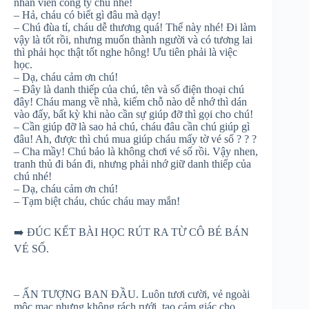
nhân viên công ty chú nhé!
– Hả, cháu có biết gì đâu mà dạy!
– Chú đùa tí, cháu dễ thương quá! Thế này nhé! Đi làm
vậy là tốt rồi, nhưng muốn thành người và có tương lai
thì phải học thật tốt nghe hông! Ưu tiên phải là việc
học.
– Dạ, cháu cảm ơn chú!
– Đây là danh thiếp của chú, tên và số điện thoại chú
đây! Cháu mang về nhà, kiếm chỗ nào dễ nhớ thì dán
vào đấy, bất kỳ khi nào cần sự giúp đỡ thì gọi cho chú!
– Cần giúp đỡ là sao hả chú, cháu đâu cần chú giúp gì
đâu! Ah, được thì chú mua giúp cháu mấy tờ vé số
?
?
?
– Cha mầy! Chú bảo là không chơi vé số rồi. Vậy nhen,
tranh thủ đi bán đi, nhưng phải nhớ giữ danh thiếp của
chú nhé!
– Dạ, cháu cảm ơn chú!
– Tạm biệt cháu, chúc cháu may mắn!
➡️
ĐÚC KẾT BÀI HỌC RÚT RA TỪ CÔ BÉ BÁN
VÉ SỐ.
– ẤN TƯỢNG BAN ĐẦU. Luôn tươi cười, vẻ ngoài
mộc mạc nhưng không rách rưới, tạo cảm giác cho