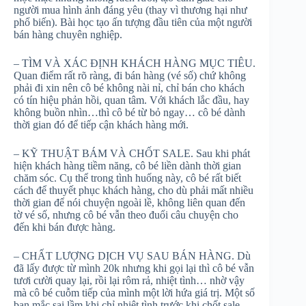
người mua hình ảnh đáng yêu (thay vì thương hại như
phổ biến). Bài học tạo ấn tượng đầu tiên của một người
bán hàng chuyên nghiệp.
– TÌM VÀ XÁC ĐỊNH KHÁCH HÀNG MỤC TIÊU.
Quan điểm rất rõ ràng, đi bán hàng (vé số) chứ không
phải đi xin nên cô bé không nài nỉ, chỉ bán cho khách
có tín hiệu phản hồi, quan tâm. Với khách lắc đầu, hay
không buồn nhìn…thì cô bé từ bỏ ngay… cô bé dành
thời gian đó để tiếp cận khách hàng mới.
– KỸ THUẬT BÁM VÀ CHỐT SALE. Sau khi phát
hiện khách hàng tiềm năng, cô bé liền dành thời gian
chăm sóc. Cụ thể trong tình huống này, cô bé rất biết
cách để thuyết phục khách hàng, cho dù phải mất nhiều
thời gian để nói chuyện ngoài lề, không liên quan đến
tờ vé số, nhưng cô bé vẫn theo đuổi câu chuyện cho
đến khi bán được hàng.
– CHẤT LƯỢNG DỊCH VỤ SAU BÁN HÀNG. Dù
đã lấy được từ mình 20k nhưng khi gọi lại thì cô bé vẫn
tươi cười quay lại, rồi lại rôm rả, nhiệt tình… nhờ vậy
mà cô bé cuỗm tiếp của mình một lời hứa giá trị. Một số
bạn mắc sai lầm khi chỉ nhiệt tình trước khi chốt sale,