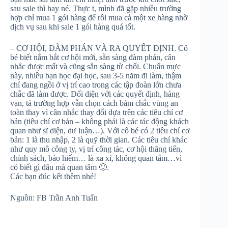
sau sale thì hay né. Thực t, mình đã gặp nhiều trường
hợp chỉ mua 1 gói hàng để rồi mua cả một xe hàng nhờ
dịch vụ sau khi sale 1 gói hàng quá tốt.
– CƠ HỘI, ĐÀM PHÁN VÀ RA QUYẾT ĐỊNH. Cô
bé biết nắm bắt cơ hội mới, sẵn sàng đàm phán, cân
nhắc được mất và cũng sẵn sàng từ chối. Chuẩn mực
này, nhiều bạn học đại học, sau 3-5 năm đi làm, thậm
chí đang ngồi ở vị trí cao trong các tập đoàn lớn chưa
chắc đã làm được. Đối diện với các quyết định, hàng
vạn, tá trường hợp vẫn chọn cách bám chắc vùng an
toàn thay vì cân nhắc thay đổi dựa trên các tiêu chí cơ
bản (tiêu chí cơ bản – không phải là các tác động khách
quan như sĩ diện, dư luận…). Với cô bé có 2 tiêu chí cơ
bản: 1 là thu nhập, 2 là quỹ thời gian. Các tiêu chí khác
như quy mô công ty, vị trí công tác, cơ hội thăng tiến,
chính sách, bảo hiểm… là xa xỉ, không quan tâm…vì
có biết gì đâu mà quan tâm
🙂
.
Các bạn đúc kết thêm nhé!
Nguồn: FB Trần Anh Tuấn