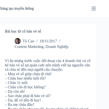
Chuyển
đến
Sáng tạo truyền thông
phần
nội
dung
Bài học từ cô bán vé số
Tú Cao
18/11/2017
Content Marketing
,
Doanh Nghiệp
Vì ấn tượng trước cuộc đối thoại của 4 doanh chủ và cô
bé bán vé số tại quán cafe nên mình viết lại nguyên văn
và chia sẻ đến mọi người câu chuyện:
– Mua vé số giúp cháu đi chú!
– Cháu bao nhiêu tuổi rồi?
– Cháu 11 tuổi
– Cháu còn đi học không?
– Dạ còn ah!
– Sao cháu phải đi bán vé số?
– Dạ, để có tiền đi học!
– Ba mẹ cháu đâu?
– Ba mẹ cháu chia tay rồi, ba mẹ cháu có chồng có vợ