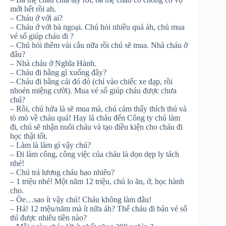
mới hết rồi ah.
– Cháu ở với ai?
– Cháu ở với bà ngoại. Chú hỏi nhiều quá àh, chú mua
vé số giúp cháu đi
?
– Chú hỏi thêm vài câu nữa rồi chú sẽ mua. Nhà cháu ở
đâu?
– Nhà cháu ở Nghĩa Hành.
– Cháu đi bằng gì xuống đây?
– Cháu đi bằng cái đó đó (chỉ vào chiếc xe đạp, rồi
nhoẻn miệng cười). Mua vé số giúp cháu được chưa
chú?
– Rồi, chú hứa là sẽ mua mà, chú cảm thấy thích thú và
tò mò về cháu quá! Hay là cháu đến Công ty chú làm
đi, chú sẽ nhận nuôi cháu và tạo điều kiện cho cháu đi
học thật tốt.
– Làm là làm gì vậy chú?
– Đi làm công, công việc của cháu là dọn dẹp ly tách
nhé!
– Chú trả lương cháu bao nhiêu?
– 1 triệu nhé! Một năm 12 triệu, chú lo ăn, ở, học hành
cho.
– Òe…sao ít vậy chú! Cháu không làm đâu!
– Hả! 12 triệu/năm mà ít nữa áh? Thế cháu đi bán vé số
thì được nhiêu tiền nào?