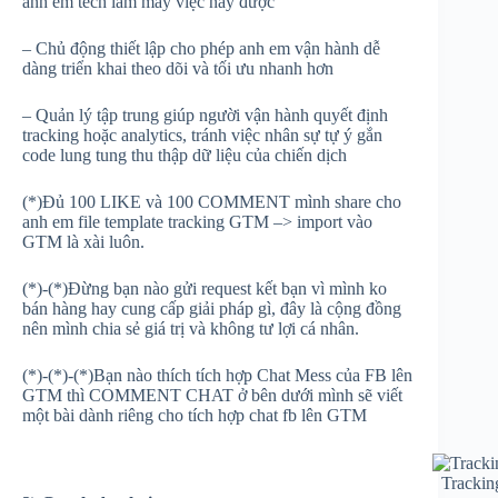
anh em tech làm mấy việc này được
– Chủ động thiết lập cho phép anh em vận hành dễ
dàng triển khai theo dõi và tối ưu nhanh hơn
– Quản lý tập trung giúp người vận hành quyết định
tracking hoặc analytics, tránh việc nhân sự tự ý gắn
code lung tung thu thập dữ liệu của chiến dịch
(*)Đủ 100 LIKE và 100 COMMENT mình share cho
anh em file template tracking GTM –> import vào
GTM là xài luôn.
(*)-(*)Đừng bạn nào gửi request kết bạn vì mình ko
bán hàng hay cung cấp giải pháp gì, đây là cộng đồng
nên mình chia sẻ giá trị và không tư lợi cá nhân.
(*)-(*)-(*)Bạn nào thích tích hợp Chat Mess của FB lên
GTM thì COMMENT CHAT ở bên dưới mình sẽ viết
một bài dành riêng cho tích hợp chat fb lên GTM
Trackin