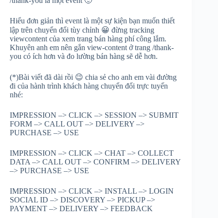
/thank-you là một event
🙂
Hiểu đơn giản thì event là một sự kiện bạn muốn thiết
lập trên chuyển đổi tùy chỉnh
😀
đừng tracking
viewcontent của xem trang bán hàng phí công lắm.
Khuyên anh em nên gắn view-content ở trang /thank-
you có ích hơn và đo lường bán hàng sẽ dễ hơn.
(*)Bài viết đã dài rồi
😉
chia sẻ cho anh em vài đường
đi của hành trình khách hàng chuyển đổi trực tuyến
nhé:
IMPRESSION –> CLICK –> SESSION –> SUBMIT
FORM –> CALL OUT –> DELIVERY –>
PURCHASE –> USE
IMPRESSION –> CLICK –> CHAT –> COLLECT
DATA –> CALL OUT –> CONFIRM –> DELIVERY
–> PURCHASE –> USE
IMPRESSION –> CLICK –> INSTALL –> LOGIN
SOCIAL ID –> DISCOVERY –> PICKUP –>
PAYMENT –> DELIVERY –> FEEDBACK