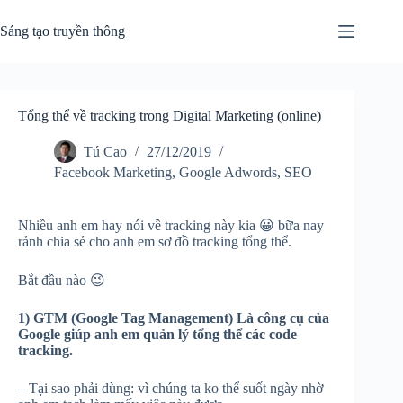
Chuyển
đến
Sáng tạo truyền thông
phần
nội
dung
Tổng thể về tracking trong Digital Marketing (online)
Tú Cao
27/12/2019
Facebook Marketing
,
Google Adwords
,
SEO
Nhiều anh em hay nói về tracking này kia
😀
bữa nay
rảnh chia sẻ cho anh em sơ đồ tracking tổng thể.
Bắt đầu nào
😉
1) GTM (Google Tag Management) Là công cụ của
Google giúp anh em quản lý tổng thể các code
tracking.
– Tại sao phải dùng: vì chúng ta ko thể suốt ngày nhờ