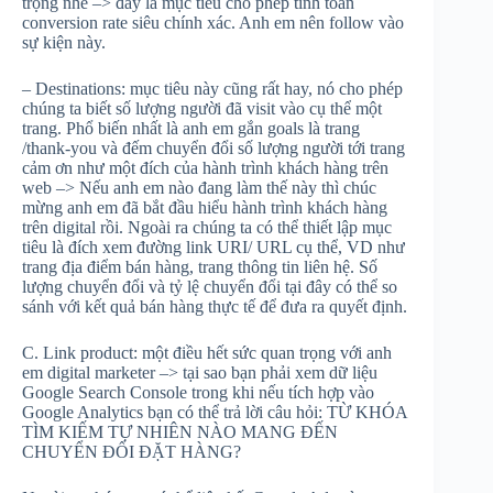
trọng nhé –> đây là mục tiêu cho phép tính toán
conversion rate siêu chính xác. Anh em nên follow vào
sự kiện này.
– Destinations: mục tiêu này cũng rất hay, nó cho phép
chúng ta biết số lượng người đã visit vào cụ thể một
trang. Phổ biến nhất là anh em gắn goals là trang
/thank-you và đếm chuyển đổi số lượng người tới trang
cảm ơn như một đích của hành trình khách hàng trên
web –> Nếu anh em nào đang làm thế này thì chúc
mừng anh em đã bắt đầu hiểu hành trình khách hàng
trên digital rồi. Ngoài ra chúng ta có thể thiết lập mục
tiêu là đích xem đường link URI/ URL cụ thể, VD như
trang địa điểm bán hàng, trang thông tin liên hệ. Số
lượng chuyển đổi và tỷ lệ chuyển đổi tại đây có thể so
sánh với kết quả bán hàng thực tế để đưa ra quyết định.
C. Link product: một điều hết sức quan trọng với anh
em digital marketer –> tại sao bạn phải xem dữ liệu
Google Search Console trong khi nếu tích hợp vào
Google Analytics bạn có thể trả lời câu hỏi: TỪ KHÓA
TÌM KIẾM TỰ NHIÊN NÀO MANG ĐẾN
CHUYỂN ĐỔI ĐẶT HÀNG?