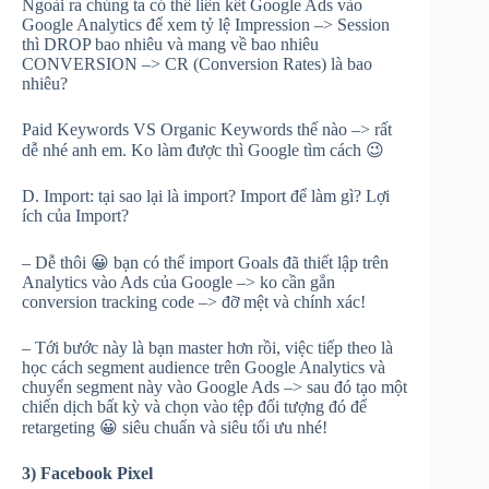
Ngoài ra chúng ta có thể liên kết Google Ads vào
Google Analytics để xem tỷ lệ Impression –> Session
thì DROP bao nhiêu và mang về bao nhiêu
CONVERSION –> CR (Conversion Rates) là bao
nhiêu?
Paid Keywords VS Organic Keywords thế nào –> rất
dễ nhé anh em. Ko làm được thì Google tìm cách
😉
D. Import: tại sao lại là import? Import để làm gì? Lợi
ích của Import?
– Dễ thôi
😀
bạn có thể import Goals đã thiết lập trên
Analytics vào Ads của Google –> ko cần gắn
conversion tracking code –> đỡ mệt và chính xác!
– Tới bước này là bạn master hơn rồi, việc tiếp theo là
học cách segment audience trên Google Analytics và
chuyển segment này vào Google Ads –> sau đó tạo một
chiến dịch bất kỳ và chọn vào tệp đối tượng đó để
retargeting
😀
siêu chuẩn và siêu tối ưu nhé!
3) Facebook Pixel