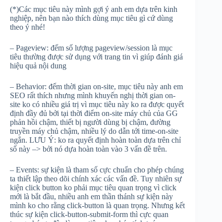
(*)Các mục tiêu này mình gợi ý anh em dựa trên kinh
nghiệp, nên bạn nào thích dùng mục tiêu gì cứ dùng
theo ý nhé!
– Pageview: đếm số lượng pageview/session là mục
tiêu thường được sử dụng với trang tin vì giúp đánh giá
hiệu quả nội dung
– Behavior: đếm thời gian on-site, mục tiêu này anh em
SEO rất thích nhưng mình khuyến nghị thời gian on-
site ko có nhiều giá trị vì mục tiêu này ko ra được quyết
định đầy đủ bởi tại thời điểm on-site máy chủ của GG
phản hồi chậm, thiết bị người dùng bị chậm, đường
truyền máy chủ chậm, nhiều lý do dẫn tới time-on-site
ngắn. LƯU Ý: ko ra quyết định hoàn toàn dựa trên chỉ
số này –> bởi nó dựa hoàn toàn vào 3 vấn đề trên.
– Events: sự kiện là tham số cực chuẩn cho phép chúng
ta thiết lập theo dõi chính xác các vấn đề. Tuy nhiên sự
kiện click button ko phải mục tiêu quan trọng vì click
mới là bắt đầu, nhiều anh em thần thánh sự kiện này
mình ko cho rằng click-button là quan trọng. Nhưng kết
thúc sự kiện click-button-submit-form thì cực quan