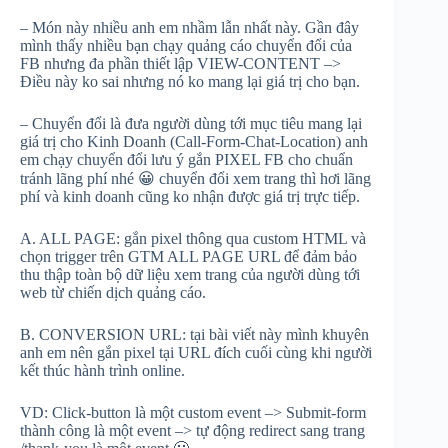
– Món này nhiều anh em nhầm lẫn nhất này. Gần đây
mình thấy nhiều bạn chạy quảng cáo chuyển đổi của
FB nhưng đa phần thiết lập VIEW-CONTENT –>
Điều này ko sai nhưng nó ko mang lại giá trị cho bạn.
– Chuyển đổi là đưa người dùng tới mục tiêu mang lại
giá trị cho Kinh Doanh (Call-Form-Chat-Location) anh
em chạy chuyển đổi lưu ý gắn PIXEL FB cho chuẩn
tránh lãng phí nhé
😀
chuyển đổi xem trang thì hơi lãng
phí và kinh doanh cũng ko nhận được giá trị trực tiếp.
A. ALL PAGE: gắn pixel thông qua custom HTML và
chọn trigger trên GTM ALL PAGE URL để đảm bảo
thu thập toàn bộ dữ liệu xem trang của người dùng tới
web từ chiến dịch quảng cáo.
B. CONVERSION URL: tại bài viết này mình khuyên
anh em nên gắn pixel tại URL đích cuối cùng khi người
kết thúc hành trình online.
VD: Click-button là một custom event –> Submit-form
thành công là một event –> tự động redirect sang trang